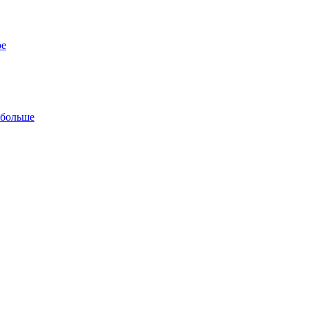
ре
 больше