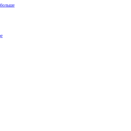
 больше
ре