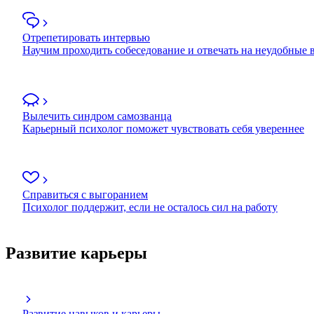
Отрепетировать интервью
Научим проходить собеседование и отвечать на неудобные
Вылечить синдром самозванца
Карьерный психолог поможет чувствовать себя увереннее
Справиться с выгоранием
Психолог поддержит, если не осталось сил на работу
Развитие карьеры
Развитие навыков и карьеры