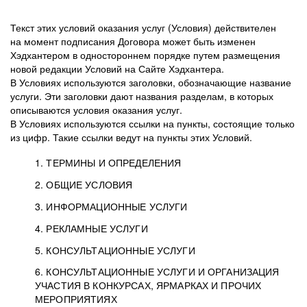
Текст этих условий оказания услуг (Условия) действителен
на момент подписания Договора может быть изменен
Хэдхантером в одностороннем порядке путем размещения
новой редакции Условий на Сайте Хэдхантера.
В Условиях используются заголовки, обозначающие название
услуги. Эти заголовки дают названия разделам, в которых
описываются условия оказания услуг.
В Условиях используются ссылки на пункты, состоящие только
из цифр. Такие ссылки ведут на пункты этих Условий.
1. ТЕРМИНЫ И ОПРЕДЕЛЕНИЯ
2. ОБЩИЕ УСЛОВИЯ
3. ИНФОРМАЦИОННЫЕ УСЛУГИ
1.1. Хэдхантер, или
Хэдхантер, ООО
4. РЕКЛАМНЫЕ УСЛУГИ
HeadHunter, или
«Хэдхантер», ИНН
2.1. Типы и статусы регистрации
5. КОНСУЛЬТАЦИОННЫЕ УСЛУГИ
Исполнитель
7718620740, адрес:
Типы регистрации
3.1. Предоставление доступа к базе данных
2.2. Активация услуг
6. КОНСУЛЬТАЦИОННЫЕ УСЛУГИ И ОРГАНИЗАЦИЯ
125047, г. Москва,
резюме с предложениями Соискателей
Описание и активация
УЧАСТИЯ В КОНКУРСАХ, ЯРМАРКАХ И ПРОЧИХ
2.1.1. Заказчику может быть присвоен один
4.0. Общие условия оказания рекламных услуг
внутригородская
о трудоустройстве с возможностью просмотра
МЕРОПРИЯТИЯХ
из Типов регистраций.
территория
4.0.1. Хэдхантер оказывает Заказчику услугу