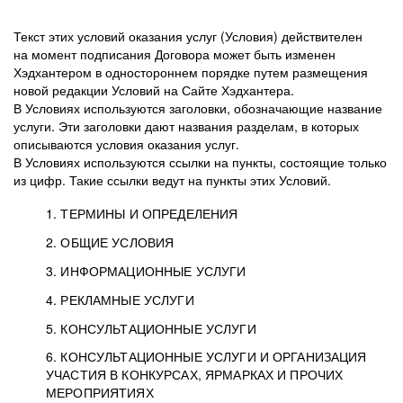
Текст этих условий оказания услуг (Условия) действителен
на момент подписания Договора может быть изменен
Хэдхантером в одностороннем порядке путем размещения
новой редакции Условий на Сайте Хэдхантера.
В Условиях используются заголовки, обозначающие название
услуги. Эти заголовки дают названия разделам, в которых
описываются условия оказания услуг.
В Условиях используются ссылки на пункты, состоящие только
из цифр. Такие ссылки ведут на пункты этих Условий.
1. ТЕРМИНЫ И ОПРЕДЕЛЕНИЯ
2. ОБЩИЕ УСЛОВИЯ
3. ИНФОРМАЦИОННЫЕ УСЛУГИ
1.1. Хэдхантер, или
Хэдхантер, ООО
4. РЕКЛАМНЫЕ УСЛУГИ
HeadHunter, или
«Хэдхантер», ИНН
2.1. Типы и статусы регистрации
5. КОНСУЛЬТАЦИОННЫЕ УСЛУГИ
Исполнитель
7718620740, адрес:
Типы регистрации
3.1. Предоставление доступа к базе данных
2.2. Активация услуг
6. КОНСУЛЬТАЦИОННЫЕ УСЛУГИ И ОРГАНИЗАЦИЯ
125047, г. Москва,
резюме с предложениями Соискателей
Описание и активация
УЧАСТИЯ В КОНКУРСАХ, ЯРМАРКАХ И ПРОЧИХ
2.1.1. Заказчику может быть присвоен один
4.0. Общие условия оказания рекламных услуг
внутригородская
о трудоустройстве с возможностью просмотра
МЕРОПРИЯТИЯХ
из Типов регистраций.
территория
4.0.1. Хэдхантер оказывает Заказчику услугу