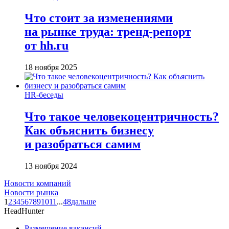
Что стоит за изменениями
на рынке труда: тренд-репорт
от hh.ru
18 ноября 2025
HR-беседы
Что такое человеко­центричность?
Как объяснить бизнесу
и разобраться самим
13 ноября 2024
Новости компаний
Новости рынка
1
2
3
4
5
6
7
8
9
10
11
...
48
дальше
HeadHunter
Размещение вакансий