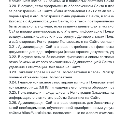
с описанием компании Заказчика в поисковых системах Сайт
3.20. В случае, если программным обеспечением Сайта в лю
за регистрацией на Сайте и/или использовал Сайт с теми же
параметры) и его Регистрация была удалена с Сайта, в том 
Договора с Администрацией Сайта, то в такой повторной/но
быть отказано, а в случае, если вышеуказанные факты уста
Сайта вправе аннулировать всю Учетную информацию Пользо
вышеуказанных фактов или расторгнуть Договор с таким По
и заблокировать Регистрацию Пользователя на Сайте согласн
3.21. Администрация Сайта вправе потребовать от физическ
документов для идентификации (копия страниц документа, у
3.22. В случае отзыва Заказчиком-физическим лицом согласи
отказ Заказчика от всех заключенных Администрацией Сайта с
удаление Регистрации Заказчика на Сайте.
3.23. Заказчик вправе из числа Пользователей в своей Регист
полным объемом прав Пользователя.
3.24. Главное контактное лицо вправе из числа Пользователе
контактного лица (МГКЛ) и наделить его полным объемом пр
3.25. Пользователи, находящиеся в Регистрации Заказчика н
информацию о статистике работы Заказчика на Сайте.
3.26. Администрация Сайта вправе создавать для Заказчика уче
такой необходимости, обусловленной приобретенными услугам
сайтом https://zarplata.ru/, расположенные по адресу www.zarpl