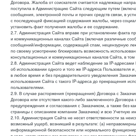
Договора. Жалоба от соискателя считается надлежаще напра
поступила в Администрацию Сайта следующим путем (включая
сообщения, электронной почты и прочих средств связи, в уст
с последующей фиксацией содержания жалобы, через социа
установить факт получения жалобы и ее содержание.
2.7. Администрация Сайта вправе при установлении факта 
и коммуникационных каналах Сайта (включая различные сооб
сообщений/информации, содержащей спам, нецензурную лекс
по своему усмотрению блокировать возможность использов
консультационных и коммуникационных каналов Сайта, в том 
2.8. Администрация Сайта ведет наблюдение за IP-адресами 
об использовании одного и того же IP-адреса Пользователя 
в любое время и без предварительного уведомления Заказчи
использования Сайта с такого IP-адреса до прекращения исп
пользователями.
2.9. В случае расторжения (прекращения) Договора с Заказч
Договора или отсутствия какого-либо заключенного Договора
предупреждения и согласования с Заказчиком, а также без к
страницы с описанием компании Заказчика) и всю Учетную и
2.10. Администрация Сайта не несет ответственности за неи
возможный ущерб, возникший в результате: (а) неправомерн
информационной безопасности или нормального функциониров
в коде, компьютерными вирусами и иными посторонними фраг