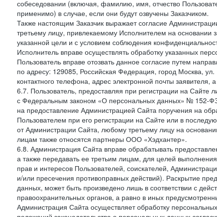
собеседовании (включая, фамилию, имя, отчество Пользоват
применимо) в случае, если они будут озвучены Заказчиком.
Также настоящим Заказчик выражает согласие Администраци
третьему лицу, привлекаемому Исполнителем на основании з
указанной цели и с условием соблюдения конфиденциальнос
Исполнитель вправе осуществлять обработку указанных персо
Пользователь вправе отозвать данное согласие путем напра
по адресу: 129085, Российская Федерация, город Москва, ул.
контактного телефона, адрес электронной почты заявителя, а
6.7. Пользователь, предоставляя при регистрации на Сайте 
с Федеральным законом «О персональных данных» № 152-ФЗ о
на предоставление Администрацией Сайта поручения на обр
Пользователем при его регистрации на Сайте или в последу
от Администрации Сайта, любому третьему лицу на основани
лицам также относятся партнеры ООО «Хэдхантер».
6.8. Администрация Сайта вправе обрабатывать предоставл
а также передавать ее третьим лицам, для целей выполнени
прав и интересов Пользователей, соискателей, Администраци
и/или пресечения противоправных действий). Раскрытие пр
данных, может быть произведено лишь в соответствии с дей
правоохранительных органов, а равно в иных предусмотренн
Администрация Сайта осуществляет обработку персональных
положений законодательства о персональных данных согласи