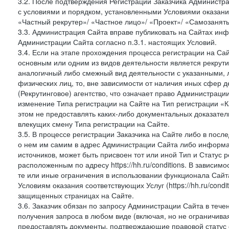
3.2. После подтверждения Регистрации Заказчика Администра
с условиями и порядком, установленными Условиями оказания У
«Частный рекрутер»/ «Частное лицо»/ «Проект»/ «Самозаняты
3.3. Администрация Сайта вправе публиковать на Сайтах ин
Администрации Сайта согласно п.3.1. настоящих Условий.
3.4. Если на этапе прохождения процесса регистрации на Сай
основным или одним из видов деятельности является рекрутин
аналогичный либо смежный вид деятельности с указанными, 
физических лиц, то, вне зависимости от наличия иных сфер д
(Рекрутинговое) агентство, что означает право Администраци
изменение Типа регистрации на Сайте на Тип регистрации «К
этом не предоставлять каких-либо документальных доказател
влекущих смену Типа регистрации на Сайте.
3.5. В процессе регистрации Заказчика на Сайте либо в пос
о нем им самим в адрес Администрации Сайта либо информа
источников, может быть присвоен тот или иной Тип и Статус 
расположенным по адресу https://hh.ru/conditions. В зависим
те или иные ограничения в использовании функционала Сайта
Условиям оказания соответствующих Услуг (https://hh.ru/condi
защищенных страницах на Сайте.
3.6. Заказчик обязан по запросу Администрации Сайта в тече
получения запроса в любом виде (включая, но не ограничива
предоставлять документы, подтверждающие правовой статус с