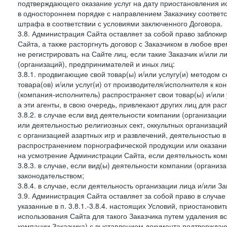
подтверждающего оказание услуг на дату приостановления ис
в одностороннем порядке с направлением Заказчику соответ
штрафа в соответствии с условиями заключенного Договора.
3.8. Администрация Сайта оставляет за собой право заблоки
Сайта, а также расторгнуть договор с Заказчиком в любое в
не регистрировать на Сайте лиц, если такие Заказчик и/или 
(организаций), предпринимателей и иных лиц:
3.8.1. продвигающие свой товар(ы) и/или услугу(и) методом 
товара(ов) и/или услуг(и) от производителя/исполнителя к к
(компания-исполнитель) распространяет свои товар(ы) и/или 
а эти агенты, в свою очередь, привлекают других лиц для ра
3.8.2. в случае если вид деятельности компании (организаци
или деятельностью религиозных сект, оккультных организаций
с организацией азартных игр и развлечений, деятельностью 
распространением порнографической продукции или оказанием
на усмотрение Администрации Сайта, если деятельность ком
3.8.3. в случае, если вид(ы) деятельности компании (органи
законодательством;
3.8.4. в случае, если деятельность организации лица и/или З
3.9. Администрация Сайта оставляет за собой право в случа
указанные в п. 3.8.1.-3.8.4. настоящих Условий, приостанови
использования Сайта для такого Заказчика путем удаления 
компании Заказчика) с выставлением документа подтверждаю