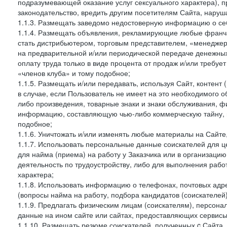
подразумевающей оказание услуг сексуального характера), 
законодательство, вредить другим посетителям Сайта, наруша
1.1.3. Размещать заведомо недостоверную информацию о себ
1.1.4. Размещать объявления, рекламирующие любые франча
стать дистрибьютером, торговым представителем, «менедже
на предварительной и/или периодической передаче денежны
оплату труда только в виде процента от продаж и/или требуе
«членов клуба» и тому подобное;
1.1.5. Размещать и/или передавать, используя Сайт, контент
в случае, если Пользователь не имеет на это необходимого 
либо произведения, товарные знаки и знаки обслуживания,
информацию, составляющую чью-либо коммерческую тайну, и
подобное;
1.1.6. Уничтожать и/или изменять любые материалы на Сайте
1.1.7. Использовать персональные данные соискателей для ц
для найма (приема) на работу у Заказчика или в организаци
деятельность по трудоустройству, либо для выполнения рабо
характера;
1.1.8. Использовать информацию о телефонах, почтовых адре
(вопросы найма на работу, подбора кандидатов (соискателей
1.1.9. Предлагать физическим лицам (соискателям), персон
данные на ином сайте или сайтах, предоставляющих сервисы 
1.1.10. Размещать резюме соискателей, полученных c Сайта,