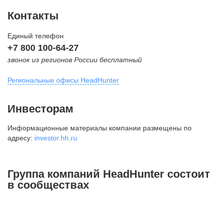
Контакты
Единый телефон
+7 800 100-64-27
звонок из регионов России бесплатный
Региональные офисы HeadHunter
Москва
Инвесторам
внутригородская территория
Информационные материалы компании размещены по
Муниципальный округ Тверской,
адресу:
investor.hh.ru
2-я Брестская ул., д. 48,
помещение 25
+7 495 974-64-27
Группа компаний HeadHunter состоит
+7 495 980-64-27
в сообществах
+7 495 134-92-24
press@hh.ru