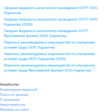
Сводная ведомость результатов проведения СОУТ ООО
Воронеж
Хэдхантер
Сводная ведомость результатов проведения СОУТ ООО
ул. Комиссаржевской, д. 10,
Хэдхантер (2026)
офис 1212
Сводная ведомость результатов проведения СОУТ
+7 473 280-05-05
Ярославский филиал ООО Хэдхантер
pr@vrn.hh.ru
Перечень рекомендуемых мероприятий по улучшению
условий труда ООО Хэдхантер
Казань
Перечень рекомендуемых мероприятий по улучшению
ул. Спартаковская, д. 2А, этаж 3,
условий труда ООО Хэдхантер (2026)
помещение 15
Перечень рекомендуемых мероприятий по улучшению
условий труда Ярославский филиал ООО Хэдхантер
+7 843 212-12-50
pr@kzn.hh.ru
HeadHunter
Размещение вакансий
Екатеринбург
Поиск по резюме
ул. Боевых Дружин, стр. 20,
О компании
5 этаж, офис 505, 521
Наши вакансии
Реклама на сайте
+7 343 226-79-99