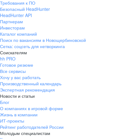
Требования к ПО
pr@ural.hh.ru
Безопасный HeadHunter
HeadHunter API
Краснодар
Партнерам
Инвесторам
ул. Янковского, д. 169, 7 этаж,
Каталог компаний
706 каб.
Поиск по вакансиям в Новощербиновской
+7 861 205-55-57
Сетка: соцсеть для нетворкинга
pr@krd.hh.ru
Соискателям
hh PRO
Готовое резюме
Владивосток
Все сервисы
пер. Ланинский д. 4, офис 3.4
Хочу у вас работать
Производственный календарь
+7 423 202-33-28
Экспертная рекомендация
pr@dv.hh.ru
Новости и статьи
Блог
Новосибирск
О компаниях в игровой форме
Жизнь в компании
ул. Большевистская, д. 35,
ИТ-проекты
помещение 21
Рейтинг работодателей России
+7 383 207-94-64
Молодым специалистам