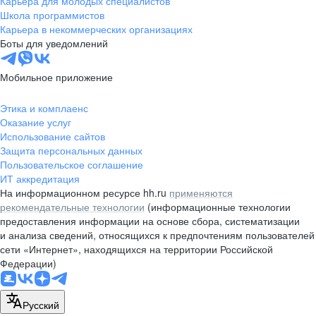
Карьера для молодых специалистов
pr@nsk.hh.ru
Школа программистов
Карьера в некоммерческих организациях
Минск
Боты для уведомлений
пр-т Дзержинского, д. 57,
10 этаж, помещение 45-1
Мобильное приложение
+375 (17)
336-03-02
Этика и комплаенс
pr@rabota.by
Оказание услуг
Использование сайтов
Алматы
Защита персональных данных
Пользовательское соглашение
пр. Абая, д. 151, БЦ Алатау,
ИТ аккредитация
12 этаж, офис 1209
На информационном ресурсе hh.ru
применяются
+7 727 232-13-13
рекомендательные технологии
(информационные технологии
pr@headhunter.com.kz
предоставления информации на основе сбора, систематизации
и анализа сведений, относящихся к предпочтениям пользователей
сети «Интернет», находящихся на территории Российской
Федерации)
Русский